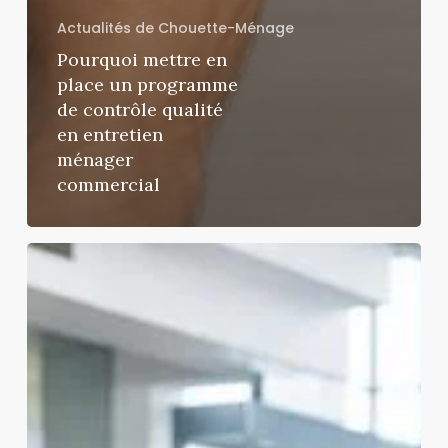
Actualités de Chouette-Ménage
Pourquoi mettre en
place un programme
de contrôle qualité
en entretien
ménager
commercial
Entretien
ménager
des
concessionnaires
automobiles
à
Québec
: