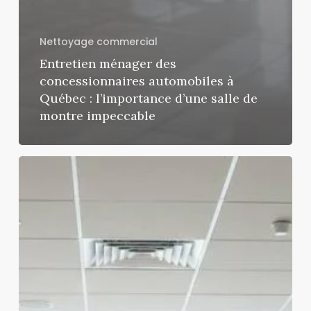
Nettoyage commercial
Entretien ménager des
concessionnaires automobiles à
Québec : l’importance d’une salle de
montre impeccable
Qualité
de
l’air
au
bureau
:
Pourquoi
votre
entretien