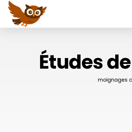
Skip
to
main
content
Études de
moignages con