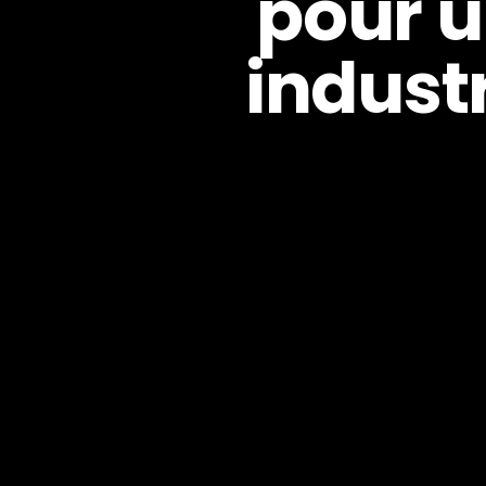
pour u
indust