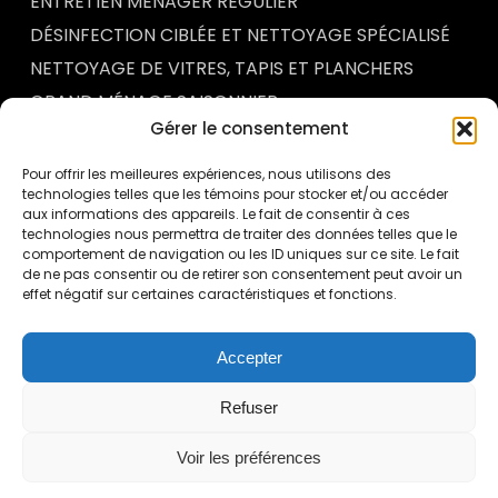
ENTRETIEN MÉNAGER RÉGULIER
DÉSINFECTION CIBLÉE ET NETTOYAGE SPÉCIALISÉ
NETTOYAGE DE VITRES, TAPIS ET PLANCHERS
GRAND MÉNAGE SAISONNIER
Gérer le consentement
SERVICES PERSONNALISÉS
Pour offrir les meilleures expériences, nous utilisons des
technologies telles que les témoins pour stocker et/ou accéder
ACTUALITÉS & CONSEILS
aux informations des appareils. Le fait de consentir à ces
technologies nous permettra de traiter des données telles que le
comportement de navigation ou les ID uniques sur ce site. Le fait
ENTRETIEN MÉNAGER DES ENTREPÔTS INDUSTRIELS
de ne pas consentir ou de retirer son consentement peut avoir un
À QUÉBEC : UN FACTEUR ESSENTIEL DE SÉCURITÉ ET
effet négatif sur certaines caractéristiques et fonctions.
DE PERFORMANCE
POURQUOI METTRE EN PLACE UN PROGRAMME DE
CONTRÔLE QUALITÉ EN ENTRETIEN MÉNAGER
Accepter
COMMERCIAL
POURQUOI L’ENTRETIEN MÉNAGER DES BUREAUX
Refuser
INFLUENCE DIRECTEMENT LA PRODUCTIVITÉ DES
EMPLOYÉS
Voir les préférences
ENTRETIEN MÉNAGER DES CONCESSIONNAIRES
AUTOMOBILES À QUÉBEC : L’IMPORTANCE D’UNE