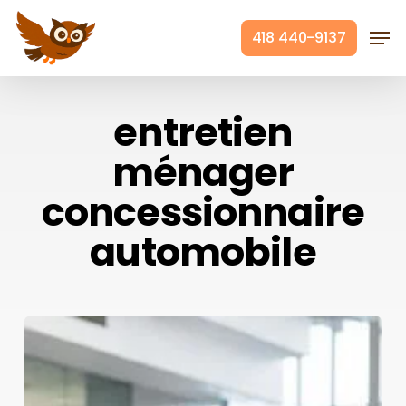
Skip
Men
to
418 440-9137
main
Close
content
Menu
entretien
ménager
concessionnaire
automobile
Entretien
ménager
des
concessionnaires