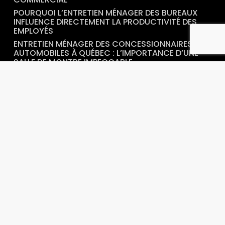
POURQUOI L’ENTRETIEN MÉNAGER DES BUREAUX
INFLUENCE DIRECTEMENT LA PRODUCTIVITÉ DES
EMPLOYÉS
ENTRETIEN MÉNAGER DES CONCESSIONNAIRES
AUTOMOBILES À QUÉBEC : L’IMPORTANCE D’UNE
SALLE DE MONTRE IMPECCABLE
ENTRETIEN MÉNAGER EN MILIEU MÉDICAL À QUÉBEC
: POURQUOI LES PROTOCOLES DE DÉSINFECTION
SONT ESSENTIELS
NETTOYAGE APRÈS CONSTRUCTION À QUÉBEC : 5
ÉTAPES POUR DES LOCAUX PRÊTS À
L’OCCUPATION
ENTRETIEN DES ÉCOLES ET GARDERIES : HYGIÈNE,
SÉCURITÉ ET PRÉVENTION
NOS COORDONNÉES
1236 RUE DES ESKERS
QUÉBEC, QC, G3K 2J2