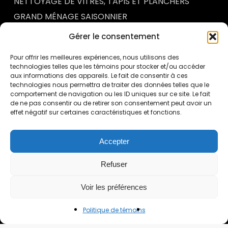
NETTOYAGE DE VITRES, TAPIS ET PLANCHERS
GRAND MÉNAGE SAISONNIER
SERVICES PERSONNALISÉS
Gérer le consentement
Pour offrir les meilleures expériences, nous utilisons des
technologies telles que les témoins pour stocker et/ou accéder
ACTUALITÉS & CONSEILS
aux informations des appareils. Le fait de consentir à ces
technologies nous permettra de traiter des données telles que le
ENTRETIEN MÉNAGER DES ENTREPÔTS INDUSTRIELS
comportement de navigation ou les ID uniques sur ce site. Le fait
À QUÉBEC : UN FACTEUR ESSENTIEL DE SÉCURITÉ ET
de ne pas consentir ou de retirer son consentement peut avoir un
DE PERFORMANCE
effet négatif sur certaines caractéristiques et fonctions.
POURQUOI METTRE EN PLACE UN PROGRAMME DE
CONTRÔLE QUALITÉ EN ENTRETIEN MÉNAGER
COMMERCIAL
Accepter
POURQUOI L’ENTRETIEN MÉNAGER DES BUREAUX
INFLUENCE DIRECTEMENT LA PRODUCTIVITÉ DES
Refuser
EMPLOYÉS
ENTRETIEN MÉNAGER DES CONCESSIONNAIRES
Voir les préférences
AUTOMOBILES À QUÉBEC : L’IMPORTANCE D’UNE
SALLE DE MONTRE IMPECCABLE
Politique de témoins
ENTRETIEN MÉNAGER EN MILIEU MÉDICAL À QUÉBEC
: POURQUOI LES PROTOCOLES DE DÉSINFECTION