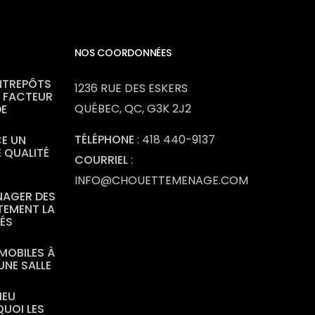
NOS COORDONNÉES
NTREPÔTS
1236 RUE DES ESKERS
N FACTEUR
QUÉBEC, QC, G3K 2J2
DE
TÉLÉPHONE
:
418 440-9137
CE UN
 QUALITÉ
COURRIEL
:
INFO@CHOUETTEMENAGE.COM
NAGER DES
TEMENT LA
YÉS
MOBILES À
UNE SALLE
IEU
QUOI LES