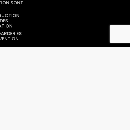
TION SONT
RUCTION
 DES
ATION
GARDERIES
ÉVENTION