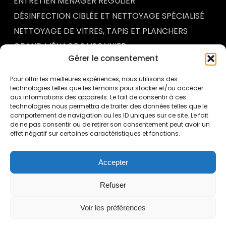
ENTRETIEN MÉNAGER RÉGULIER
DÉSINFECTION CIBLÉE ET NETTOYAGE SPÉCIALISÉ
NETTOYAGE DE VITRES, TAPIS ET PLANCHERS
GRAND MÉNAGE SAISONNIER
Gérer le consentement
SERVICES PERSONNALISÉS
Pour offrir les meilleures expériences, nous utilisons des
technologies telles que les témoins pour stocker et/ou accéder
ACTUALITÉS & CONSEILS
aux informations des appareils. Le fait de consentir à ces
technologies nous permettra de traiter des données telles que le
comportement de navigation ou les ID uniques sur ce site. Le fait
ENTRETIEN MÉNAGER DES ENTREPÔTS INDUSTRIELS
de ne pas consentir ou de retirer son consentement peut avoir un
À QUÉBEC : UN FACTEUR ESSENTIEL DE SÉCURITÉ ET
effet négatif sur certaines caractéristiques et fonctions.
DE PERFORMANCE
POURQUOI METTRE EN PLACE UN PROGRAMME DE
CONTRÔLE QUALITÉ EN ENTRETIEN MÉNAGER
Accepter
COMMERCIAL
POURQUOI L’ENTRETIEN MÉNAGER DES BUREAUX
Refuser
INFLUENCE DIRECTEMENT LA PRODUCTIVITÉ DES
EMPLOYÉS
Voir les préférences
ENTRETIEN MÉNAGER DES CONCESSIONNAIRES
AUTOMOBILES À QUÉBEC : L’IMPORTANCE D’UNE