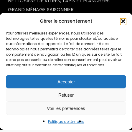
NETTOYAGE DE VITRES, TAPIS ET PLANCHERS
GRAND MÉNAGE SAISONNIER
SERVICES PERSONNALISÉS
Gérer le consentement
Pour offrir les meilleures expériences, nous utilisons des
technologies telles que les témoins pour stocker et/ou accéder
ACTUALITÉS & CONSEILS
aux informations des appareils. Le fait de consentir à ces
technologies nous permettra de traiter des données telles que le
ENTRETIEN MÉNAGER DES ENTREPÔTS INDUSTRIELS
comportement de navigation ou les ID uniques sur ce site. Le fait
À QUÉBEC : UN FACTEUR ESSENTIEL DE SÉCURITÉ ET
de ne pas consentir ou de retirer son consentement peut avoir un
DE PERFORMANCE
effet négatif sur certaines caractéristiques et fonctions.
POURQUOI METTRE EN PLACE UN PROGRAMME DE
CONTRÔLE QUALITÉ EN ENTRETIEN MÉNAGER
COMMERCIAL
Accepter
POURQUOI L’ENTRETIEN MÉNAGER DES BUREAUX
INFLUENCE DIRECTEMENT LA PRODUCTIVITÉ DES
Refuser
EMPLOYÉS
ENTRETIEN MÉNAGER DES CONCESSIONNAIRES
Voir les préférences
AUTOMOBILES À QUÉBEC : L’IMPORTANCE D’UNE
SALLE DE MONTRE IMPECCABLE
Politique de témoins
ENTRETIEN MÉNAGER EN MILIEU MÉDICAL À QUÉBEC
: POURQUOI LES PROTOCOLES DE DÉSINFECTION