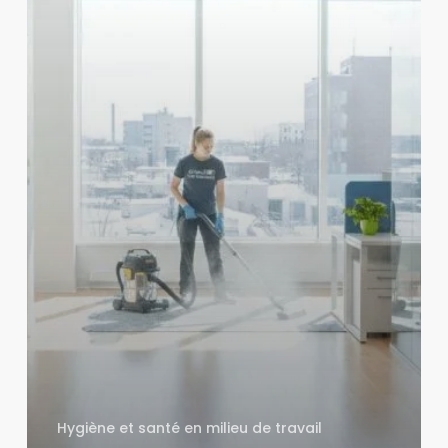
ménager
à
Québec
doit
aller
au-
delà
du
simple
coup
de
vadrouille
Hygiène et santé en milieu de travail