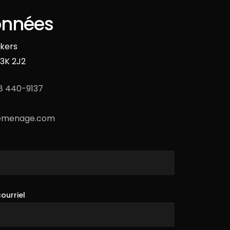
onnées
skers
3K 2J2
8 440-9137
emenage.com
ourriel