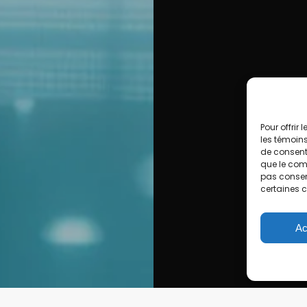
Pour offrir
les témoins
de consenti
que le comp
pas consent
certaines c
Ac